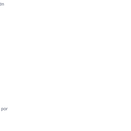
ién
 por