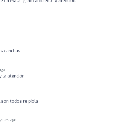
e La Plata, gram ambiente y atención.
es canchas
ago
y la atención
son todos re piola
 years ago