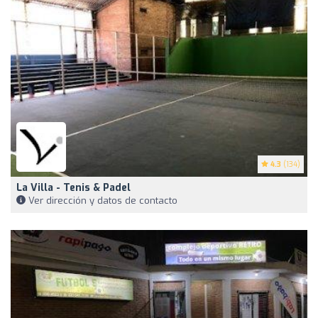
4.3
(134)
La Villa - Tenis & Padel
Ver dirección y datos de contacto