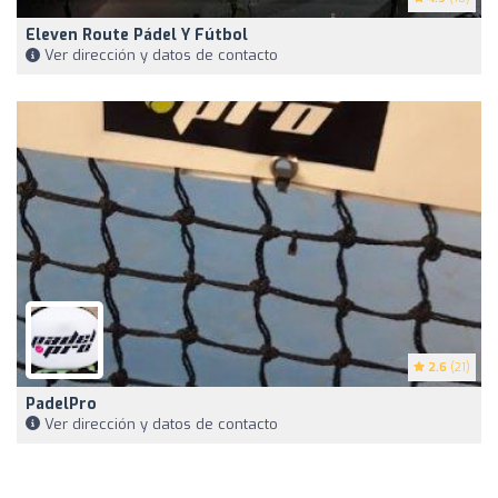
Eleven Route Pádel Y Fútbol
Ver dirección y datos de contacto
2.6
(21)
PadelPro
Ver dirección y datos de contacto