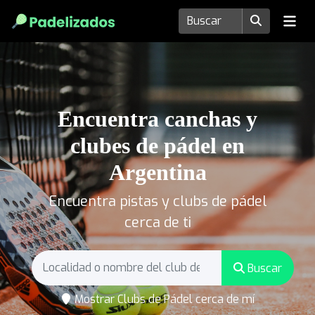
Encuentra canchas y
clubes de pádel en
Argentina
Encuentra pistas y clubs de pádel
cerca de ti
Buscar
Mostrar Clubs de Pádel cerca de mí