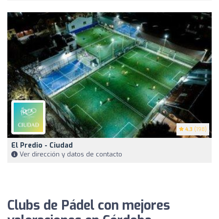
4.3
(198)
El Predio - Ciudad
Ver dirección y datos de contacto
Clubs de Pádel con mejores