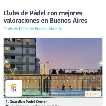
Clubs de Pádel con mejores
valoraciones en Buenos Aires
Clubs de Pádel en Buenos Aires
4.6
(198)
El Guardian Padel Center