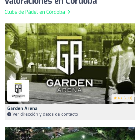
valoraciones en Córdoba
Clubs de Pádel en Córdoba
4.7
(200)
Garden Arena
Ver dirección y datos de contacto