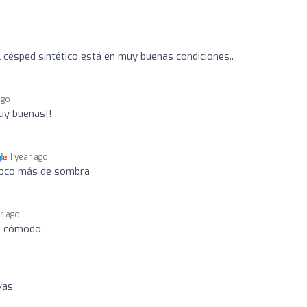
 césped sintético está en muy buenas condiciones..
ago
uy buenas!!
1 year ago
 poco más de sombra
ar ago
, cómodo.
vas