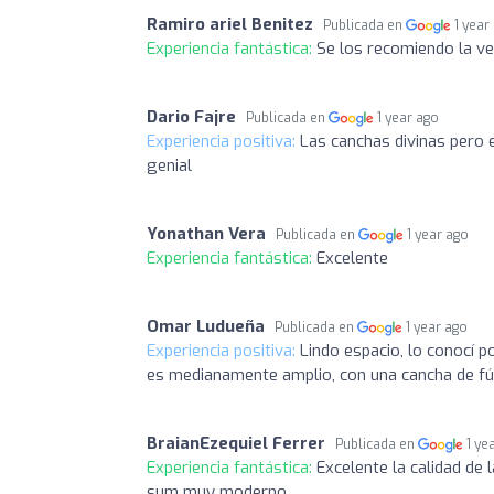
Ramiro ariel Benitez
Publicada en
1 year
Experiencia fantástica:
Se los recomiendo la ve
Dario Fajre
Publicada en
1 year ago
Experiencia positiva:
Las canchas divinas pero e
genial
Yonathan Vera
Publicada en
1 year ago
Experiencia fantástica:
Excelente
Omar Ludueña
Publicada en
1 year ago
Experiencia positiva:
Lindo espacio, lo conocí po
es medianamente amplio, con una cancha de fút
BraianEzequiel Ferrer
Publicada en
1 ye
Experiencia fantástica:
Excelente la calidad de 
sum muy moderno