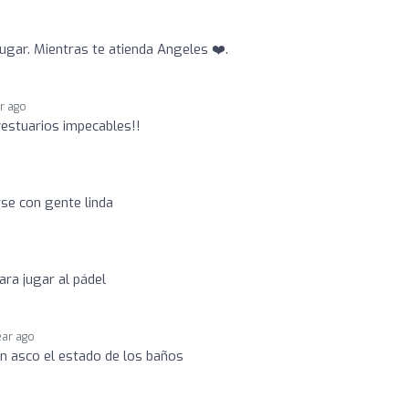
ugar. Mientras te atienda Angeles ❤️.
ar ago
vestuarios impecables!!
se con gente linda
ara jugar al pádel
ear ago
Un asco el estado de los baños