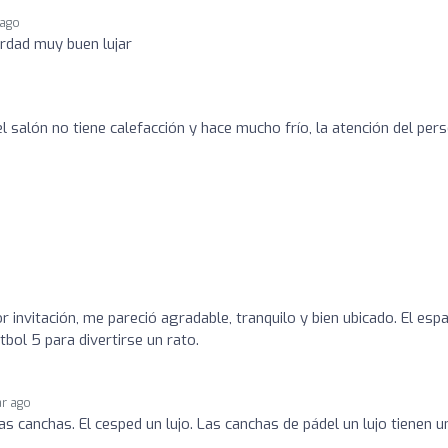
 ago
rdad muy buen lujar
l salón no tiene calefacción y hace mucho frío, la atención del per
r invitación, me pareció agradable, tranquilo y bien ubicado. El esp
bol 5 para divertirse un rato.
ar ago
las canchas. El cesped un lujo. Las canchas de pádel un lujo tienen u