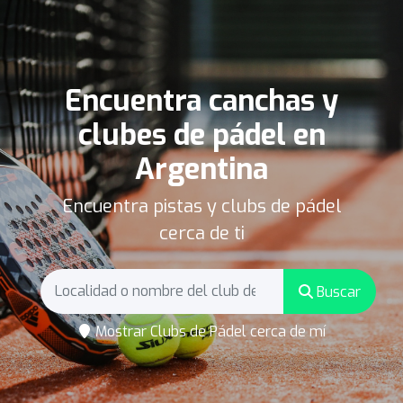
Encuentra canchas y
clubes de pádel en
Argentina
Encuentra pistas y clubs de pádel
cerca de ti
Buscar
Mostrar Clubs de Pádel cerca de mí