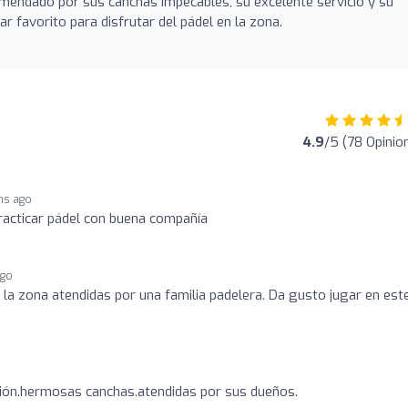
mendado por sus canchas impecables, su excelente servicio y su
ar favorito para disfrutar del pádel en la zona.
4.9
/5 (78 Opinio
hs ago
racticar pádel con buena compañía
ago
la zona atendidas por una familia padelera. Da gusto jugar en est
ción.hermosas canchas.atendidas por sus dueños.