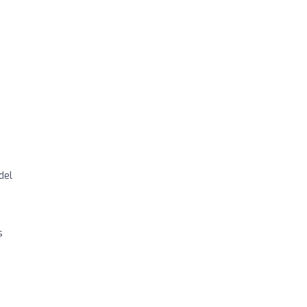
del
s