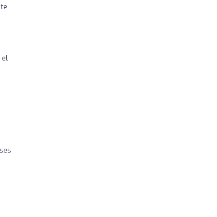
nte
 el
ases