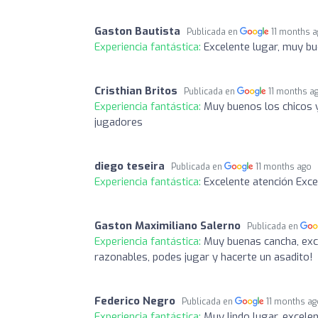
Gaston Bautista
Publicada en
11 months 
Experiencia fantástica:
Excelente lugar, muy bu
Cristhian Britos
Publicada en
11 months a
Experiencia fantástica:
Muy buenos los chicos y
jugadores
diego teseira
Publicada en
11 months ago
Experiencia fantástica:
Excelente atención Exce
Gaston Maximiliano Salerno
Publicada en
Experiencia fantástica:
Muy buenas cancha, exce
razonables, podes jugar y hacerte un asadito!
Federico Negro
Publicada en
11 months a
Experiencia fantástica:
Muy lindo lugar, excele