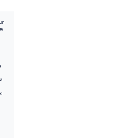
 un
ue
n
ta
ta