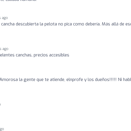
s ago
 cancha descubierta la pelota no pica como debería. Más allá de es
s ago
lentes canchas, precios accesibles
morosa la gente que te atiende, elnprofe y los dueños!!!!! Ni hab
o
ago