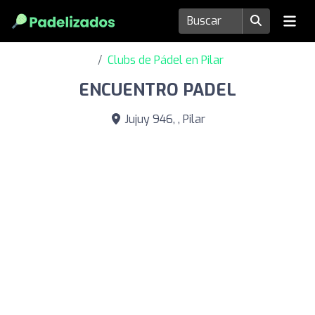
Clubs de Pádel en Pilar
ENCUENTRO PADEL
Jujuy 946, , Pilar