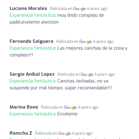
Luciano Morales
Publicada en
4 years ago
Experiencia fantástica:
muy lindo complejo de
padel,exelente atencion
Fernando Salguero
Publicada en
4 years ago
Experiencia fantástica:
Las mejores canchas de la zona y
complejo!!!
Sergio Anibal Lopez
Publicada en
4 years ago
Experiencia fantástica:
Canchas techadas, no se
suspende por mal tiempo, súper recomendable!!!
Marina Bono
Publicada en
4 years ago
Experiencia fantástica:
Excelente
Romchu Z
Publicada en
4 years ago