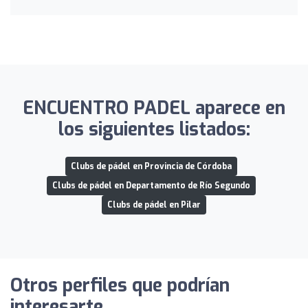
ENCUENTRO PADEL aparece en
los siguientes listados:
Clubs de pádel en Provincia de Córdoba
Clubs de pádel en Departamento de Río Segundo
Clubs de pádel en Pilar
Otros perfiles que podrían
interesarte