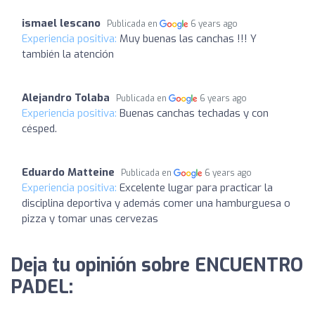
ismael lescano
Publicada en
6 years ago
Experiencia positiva:
Muy buenas las canchas !!! Y
también la atención
Alejandro Tolaba
Publicada en
6 years ago
Experiencia positiva:
Buenas canchas techadas y con
césped.
Eduardo Matteine
Publicada en
6 years ago
Experiencia positiva:
Excelente lugar para practicar la
disciplina deportiva y además comer una hamburguesa o
pizza y tomar unas cervezas
Deja tu opinión sobre ENCUENTRO
PADEL: