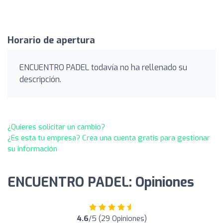
Horario de apertura
ENCUENTRO PADEL todavía no ha rellenado su
descripción.
¿Quieres solicitar un cambio?
¿Es esta tu empresa? Crea una cuenta gratis para gestionar
su información
ENCUENTRO PADEL: Opiniones
4.6
/5 (29 Opiniones)