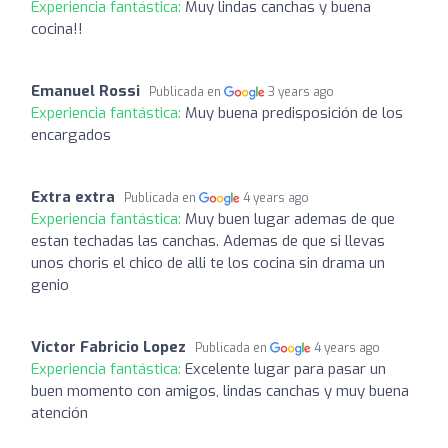
Experiencia fantástica:
Muy lindas canchas y buena
cocina!!
Emanuel Rossi
Publicada en
3 years ago
Experiencia fantástica:
Muy buena predisposición de los
encargados
Extra extra
Publicada en
4 years ago
Experiencia fantástica:
Muy buen lugar ademas de que
estan techadas las canchas. Ademas de que si llevas
unos choris el chico de alli te los cocina sin drama un
genio
Victor Fabricio Lopez
Publicada en
4 years ago
Experiencia fantástica:
Excelente lugar para pasar un
buen momento con amigos, lindas canchas y muy buena
atención