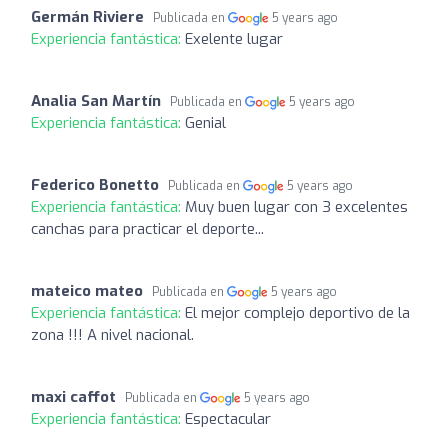
Germán Riviere
Publicada en
5 years ago
Experiencia fantástica:
Exelente lugar
Analia San Martín
Publicada en
5 years ago
Experiencia fantástica:
Genial
Federico Bonetto
Publicada en
5 years ago
Experiencia fantástica:
Muy buen lugar con 3 excelentes
canchas para practicar el deporte...
mateico mateo
Publicada en
5 years ago
Experiencia fantástica:
El mejor complejo deportivo de la
zona !!! A nivel nacional.
maxi caffot
Publicada en
5 years ago
Experiencia fantástica:
Espectacular