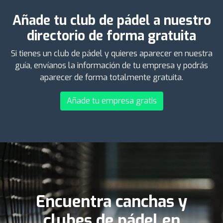
Añade tu club de pádel a nuestro
directorio de forma gratuita
Si tienes un club de pádel y quieres aparecer en nuestra
guía, envíanos la información de tu empresa y podrás
aparecer de forma totalmente gratuita.
Añade tu empresa gratis
Encuentra canchas y
clubes de pádel en