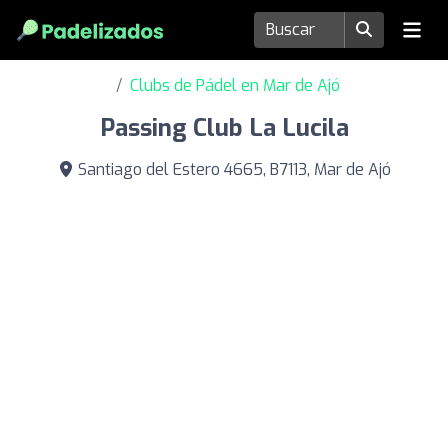
Clubs de Pádel en Mar de Ajó
Passing Club La Lucila
Santiago del Estero 4665, B7113, Mar de Ajó