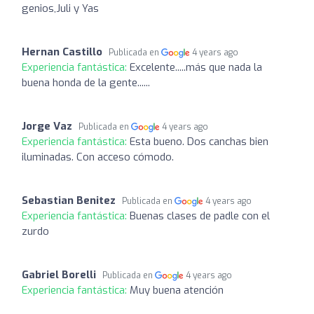
genios,Juli y Yas
Hernan Castillo
Publicada en
4 years ago
Experiencia fantástica:
Excelente.....más que nada la
buena honda de la gente......
Jorge Vaz
Publicada en
4 years ago
Experiencia fantástica:
Esta bueno. Dos canchas bien
iluminadas. Con acceso cómodo.
Sebastian Benitez
Publicada en
4 years ago
Experiencia fantástica:
Buenas clases de padle con el
zurdo
Gabriel Borelli
Publicada en
4 years ago
Experiencia fantástica:
Muy buena atención