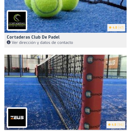
4.8
(47)
Cortaderas Club De Padel
Ver dirección y datos de contacto
4.8
(96)