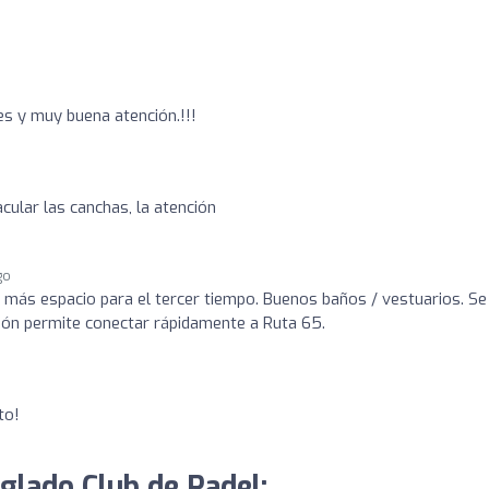
s y muy buena atención.!!!
cular las canchas, la atención
go
 más espacio para el tercer tiempo. Buenos baños / vestuarios. Se
ión permite conectar rápidamente a Ruta 65.
to!
nglado Club de Padel: