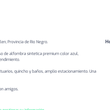
Ho
len, Provincia de Rio Negro.
 de alfombra sintetica premium color azul,
endimiento.
stuarios, quincho y baños, amplio estacionamiento. Una
on amigos.
a gestionar su información