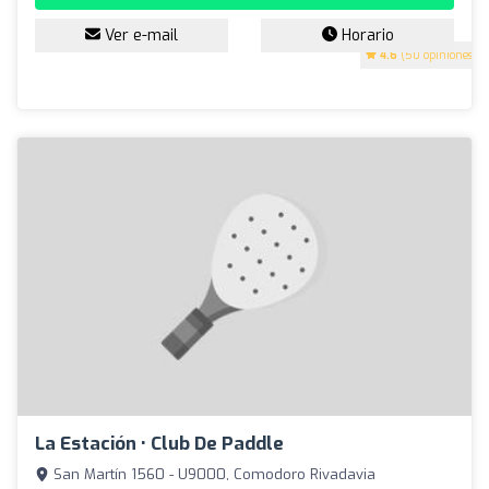
Ver e-mail
Horario
4.6
(50 opiniones)
La Estación • Club De Paddle
San Martín 1560 - U9000, Comodoro Rivadavia