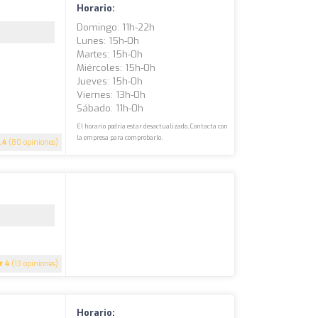
Horario:
Domingo: 11h-22h
Lunes: 15h-0h
Martes: 15h-0h
Miércoles: 15h-0h
Jueves: 15h-0h
Viernes: 13h-0h
Sábado: 11h-0h
El horario podría estar desactualizado. Contacta con
la empresa para comprobarlo.
.4
(80 opiniones)
4
(13 opiniones)
Horario: