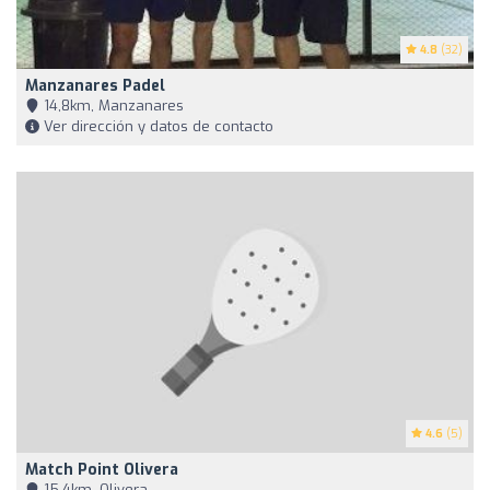
4.8
(32)
Manzanares Padel
14,8km, Manzanares
Ver dirección y datos de contacto
4.6
(5)
Match Point Olivera
15,4km, Olivera