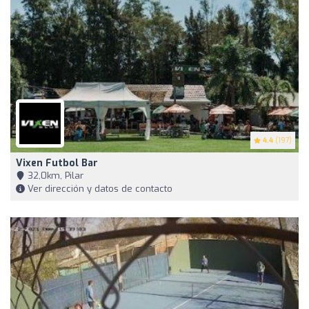
4.4
(197)
Vixen Futbol Bar
32,0km, Pilar
Ver dirección y datos de contacto