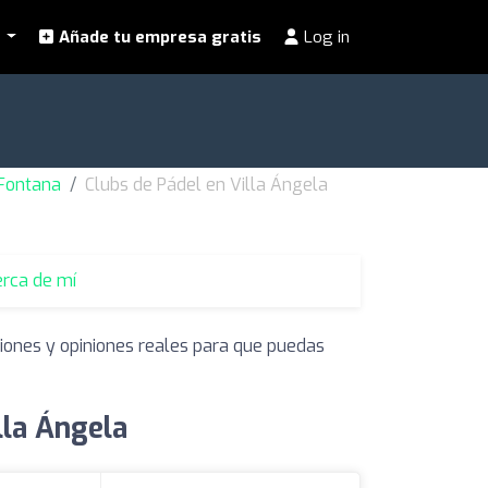
l
Añade tu empresa gratis
Log in
 Fontana
Clubs de Pádel en Villa Ángela
erca de mí
ciones y opiniones reales para que puedas
lla Ángela