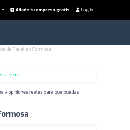
l
Añade tu empresa gratis
Log in
ubs de Pádel en Formosa
erca de mí
es y opiniones reales para que puedas
 Formosa