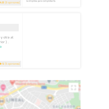
la empresa para comprobarlo.
4.8
(8 opiniones)
y otra al
or ) ,
do
5
(5 opiniones)