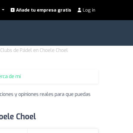
l
Añade tu empresa gratis
Log in
Clubs de Pádel en Choele Choel
erca de mí
aciones y opiniones reales para que puedas
oele Choel