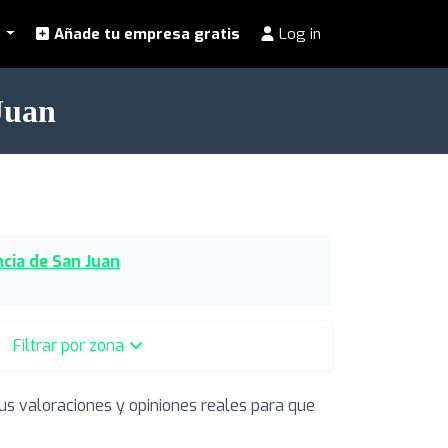
l
Añade tu empresa gratis
Log in
Juan
ncia de San Juan
Filtrar por zona
us valoraciones y opiniones reales para que