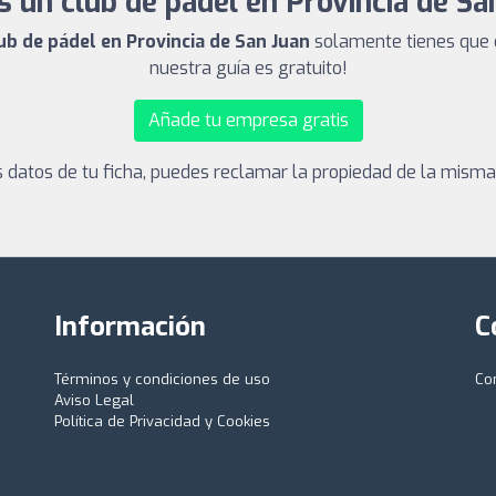
s un club de pádel en Provincia de Sa
lub de pádel en Provincia de San Juan
solamente tienes que d
nuestra guía es gratuito!
Añade tu empresa gratis
los datos de tu ficha, puedes reclamar la propiedad de la mism
Información
C
Términos y condiciones de uso
Co
Aviso Legal
Política de Privacidad y Cookies