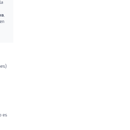
la
va
,
 en
nes)
p es