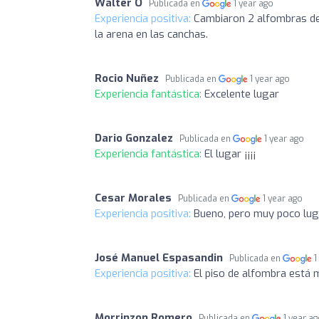
Walter O
Publicada en
1 year ago
Experiencia positiva:
Cambiaron 2 alfombras de 
la arena en las canchas.
Rocio Nuñez
Publicada en
1 year ago
Experiencia fantástica:
Excelente lugar
Dario Gonzalez
Publicada en
1 year ago
Experiencia fantástica:
El lugar ¡¡¡¡
Cesar Morales
Publicada en
1 year ago
Experiencia positiva:
Bueno, pero muy poco lug
José Manuel Espasandin
Publicada en
1
Experiencia positiva:
El piso de alfombra está
Morrinzon Romero
Publicada en
1 year a