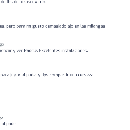
de 1hs de atraso, y frío.
es, pero para mí gusto demasiado ajo en las milangas
ago
cticar y ver Paddle. Excelentes instalaciones.
 para jugar al padel y dps compartir una cerveza
go
 al padel