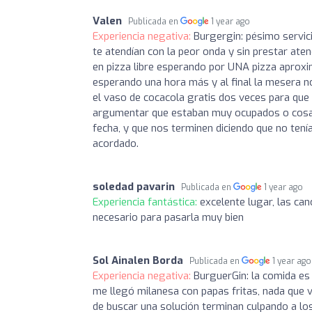
Valen
Publicada en
1 year ago
Experiencia negativa:
Burgergin: pésimo servic
te atendían con la peor onda y sin prestar ate
en pizza libre esperando por UNA pizza aprox
esperando una hora más y al final la mesera n
el vaso de cocacola gratis dos veces para que
argumentar que estaban muy ocupados o cosas 
fecha, y que nos terminen diciendo que no tení
acordado.
soledad pavarin
Publicada en
1 year ago
Experiencia fantástica:
excelente lugar, las ca
necesario para pasarla muy bien
Sol Ainalen Borda
Publicada en
1 year ago
Experiencia negativa:
BurguerGin: la comida es 
me llegó milanesa con papas fritas, nada que v
de buscar una solución terminan culpando a los 