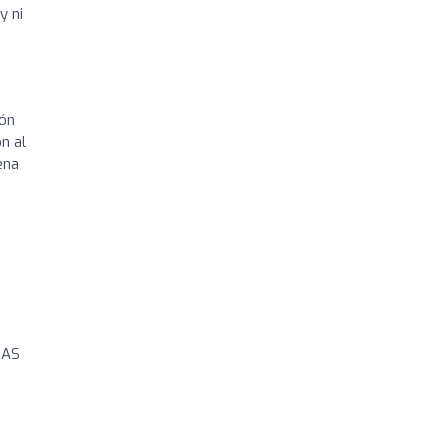
y ni
ión
ón al
ena
MAS