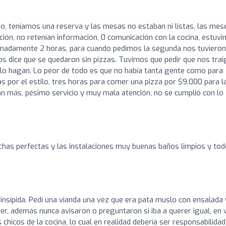
io, teníamos una reserva y las mesas no estaban ni listas, las mes
nción, no retenían información, 0 comunicación con la cocina, estuv
imadamente 2 horas, para cuando pedimos la segunda nos tuvieron
os dice que se quedaron sin pizzas. Tuvimos que pedir que nos tra
 lo hagan. Lo peor de todo es que no había tanta gente como para
por el estilo, tres horas para comer una pizza por $9.000 para l
an más, pésimo servicio y muy mala atención, no se cumplió con lo
nchas perfectas y las instalaciones muy buenas baños limpios y tod
insípida. Pedí una vianda una vez que era pata muslo con ensalada 
er, además nunca avisaron o preguntaron si iba a querer igual, en 
chicos de la cocina, lo cual en realidad debería ser responsabilidad