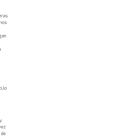
eras
imos
igan
a
o.lo
y
vez
 de