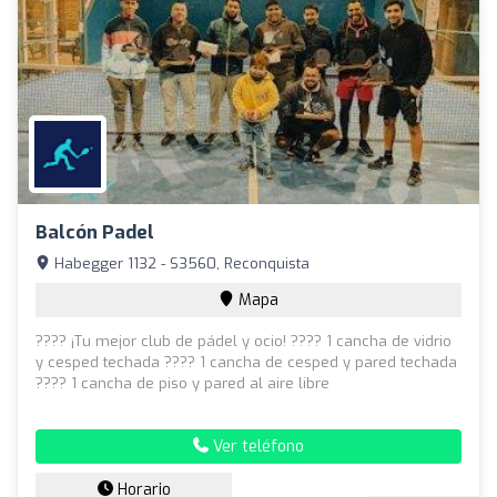
Balcón Padel
Habegger 1132 - S3560, Reconquista
Mapa
???? ¡Tu mejor club de pádel y ocio! ????️ 1 cancha de vidrio
y cesped techada ????️ 1 cancha de cesped y pared techada
????️ 1 cancha de piso y pared al aire libre
Ver teléfono
Horario