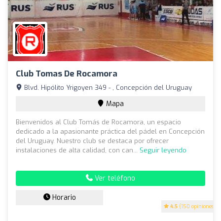
Club Tomas De Rocamora
Blvd. Hipólito Yrigoyen 349 - , Concepción del Uruguay
Mapa
Bienvenidos al Club Tomás de Rocamora, un espacio
dedicado a la apasionante práctica del pádel en Concepción
del Uruguay. Nuestro club se destaca por ofrecer
instalaciones de alta calidad, con can...
Seguir leyendo
Ver teléfono
Horario
4.5
(150 opiniones)