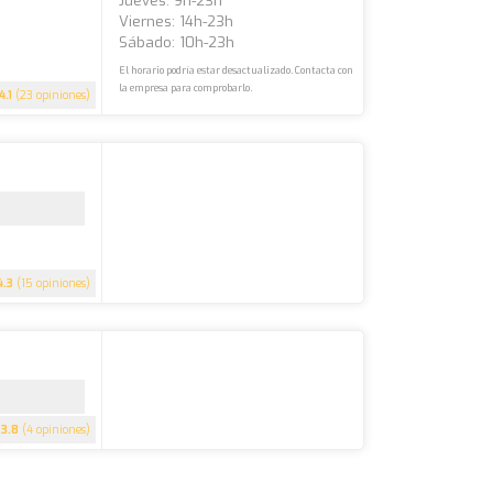
Jueves: 9h-23h
Viernes: 14h-23h
Sábado: 10h-23h
El horario podría estar desactualizado. Contacta con
la empresa para comprobarlo.
4.1
(23 opiniones)
4.3
(15 opiniones)
3.8
(4 opiniones)