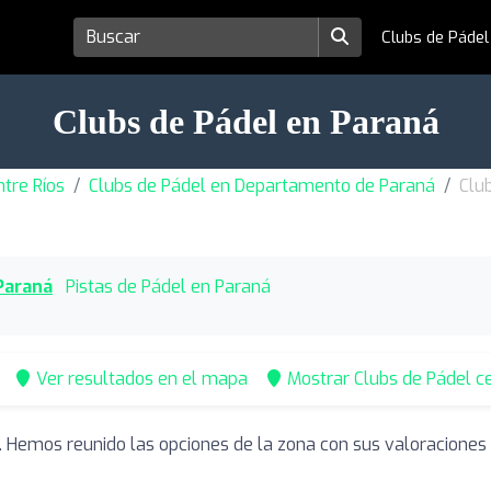
Clubs de Páde
Clubs de Pádel en Paraná
ntre Ríos
Clubs de Pádel en Departamento de Paraná
Clu
Paraná
Pistas de Pádel en Paraná
Ver resultados en el mapa
Mostrar Clubs de Pádel c
. Hemos reunido las opciones de la zona con sus valoracione