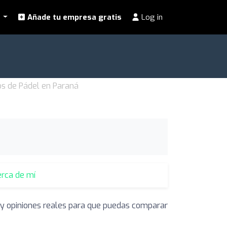
l
Añade tu empresa gratis
Log in
bs de Pádel en Paraná
erca de mí
s y opiniones reales para que puedas comparar