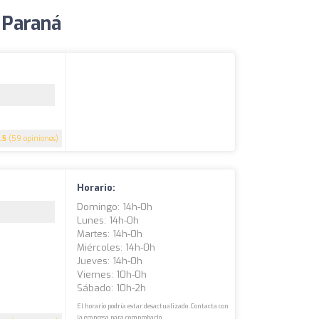
 Paraná
.5
(59 opiniones)
Horario:
Domingo: 14h-0h
Lunes: 14h-0h
Martes: 14h-0h
Miércoles: 14h-0h
Jueves: 14h-0h
Viernes: 10h-0h
Sábado: 10h-2h
El horario podría estar desactualizado. Contacta con
la empresa para comprobarlo.