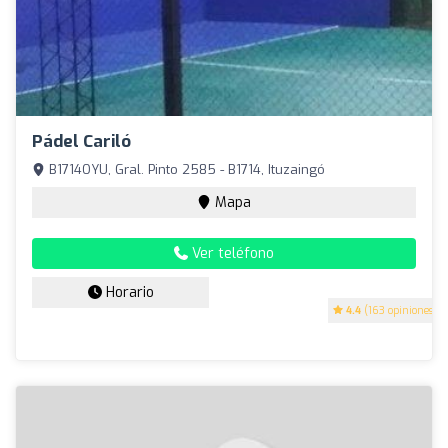
Pádel Cariló
B1714OYU, Gral. Pinto 2585 - B1714, Ituzaingó
Mapa
Ver teléfono
Horario
4.4
(163 opiniones)