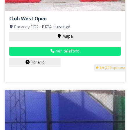
Club West Open
Bacacay 1102 - B1714, Ituzaingó
Mapa
Ver teléfono
Horario
4.4
(200 opiniones)