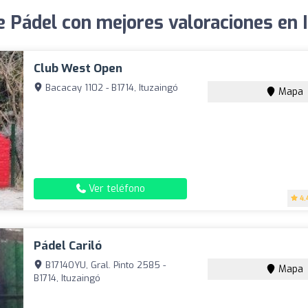
e Pádel con mejores valoraciones en 
Club West Open
Bacacay 1102 - B1714, Ituzaingó
Mapa
Ver teléfono
4.
Pádel Cariló
B1714OYU, Gral. Pinto 2585 -
Mapa
B1714, Ituzaingó