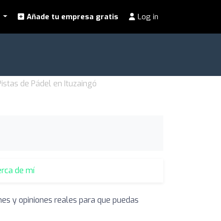
l
Añade tu empresa gratis
Log in
Pistas de Pádel en Ituzaingó
erca de mí
nes y opiniones reales para que puedas