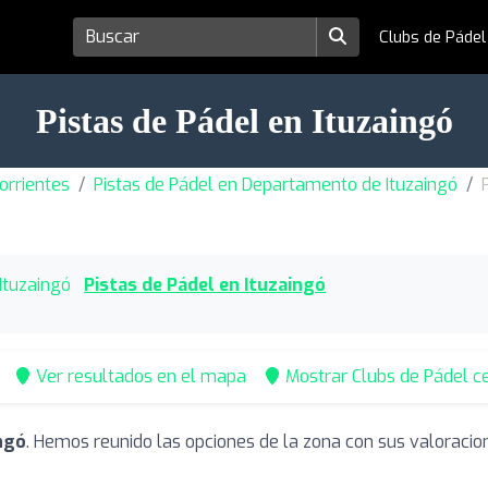
Clubs de Páde
Pistas de Pádel en Ituzaingó
orrientes
Pistas de Pádel en Departamento de Ituzaingó
Ituzaingó
Pistas de Pádel en Ituzaingó
Ver resultados en el mapa
Mostrar Clubs de Pádel c
ingó
. Hemos reunido las opciones de la zona con sus valoracio