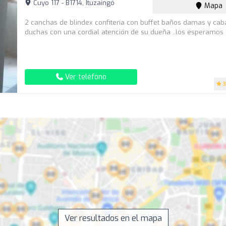
Cuyo 117 - B1714, Ituzaingó
Mapa
2 canchas de blindex confitería con buffet baños damas y cab
duchas con una cordial atención de su dueña ..los esperamos !
Ver teléfono
3
Ver resultados en el mapa