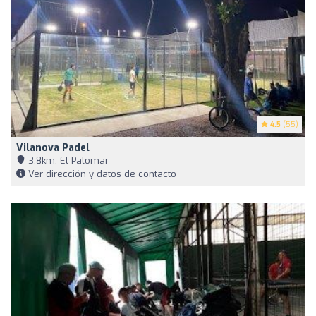
4.5
(55)
Vilanova Padel
3,8km, El Palomar
Ver dirección y datos de contacto