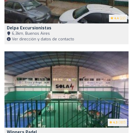
4.4
(22)
Delpa Excursionistas
6,3km, Buenos Aires
Ver dirección y datos de contacto
4.3
(187)
Winners Padel