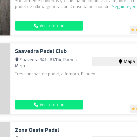
5 totalmente cubiertas y 1 cancha de Fútbol 7 al aire libre... 1 
pádel de ultima generación. Consulta por nuestr...
Seguir leye
Ver teléfono
3
Saavedra Padel Club
Saavedra 941 - B1704, Ramos
Mapa
Mejía
Tres canchas de padel, alfombra, Blindex
Ver teléfono
Zona Oeste Padel