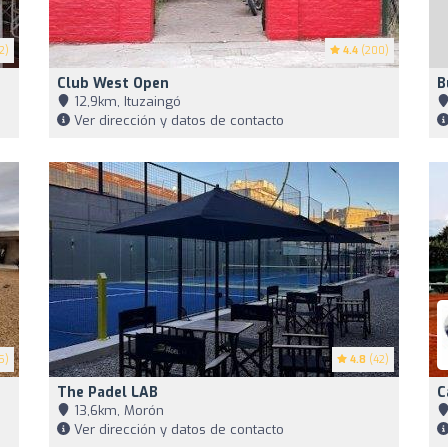
2)
4.4
(200)
Club West Open
B
12,9km, Ituzaingó
Ver dirección y datos de contacto
5)
4.8
(42)
The Padel LAB
C
13,6km, Morón
Ver dirección y datos de contacto