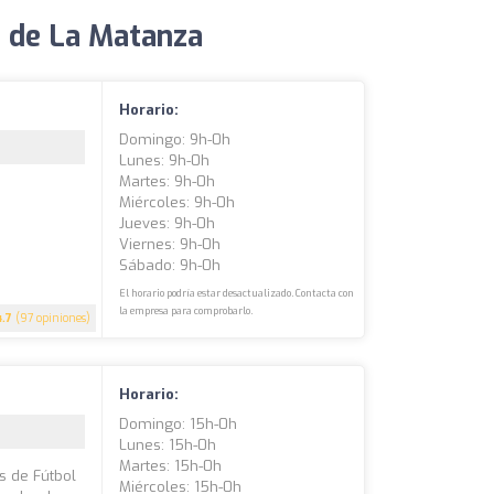
o de La Matanza
Horario:
Domingo: 9h-0h
Lunes: 9h-0h
Martes: 9h-0h
Miércoles: 9h-0h
Jueves: 9h-0h
Viernes: 9h-0h
Sábado: 9h-0h
El horario podría estar desactualizado. Contacta con
la empresa para comprobarlo.
4.7
(97 opiniones)
Horario:
Domingo: 15h-0h
Lunes: 15h-0h
Martes: 15h-0h
s de Fútbol
Miércoles: 15h-0h