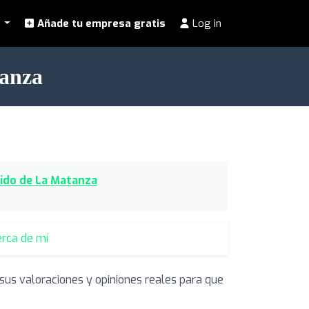
l
Añade tu empresa gratis
Log in
tanza
tido de La Matanza
erca de mí
sus valoraciones y opiniones reales para que