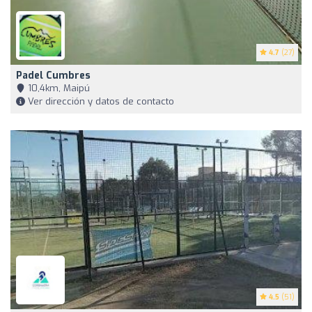
4.7
(27)
Padel Cumbres
10,4km, Maipú
Ver dirección y datos de contacto
4.5
(51)