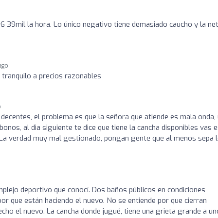
6 39mil la hora. Lo único negativo tiene demasiado caucho y la ne
 ago
 tranquilo a precios razonables
o
 decentes, el problema es que la señora que atiende es mala onda,
abonos, al dia siguiente te dice que tiene la cancha disponibles vas 
. La verdad muy mal gestionado, pongan gente que al menos sepa l
plejo deportivo que conocí. Dos baños públicos en condiciones
or que están haciendo el nuevo. No se entiende por que cierran
echo el nuevo. La cancha donde jugué, tiene una grieta grande a u