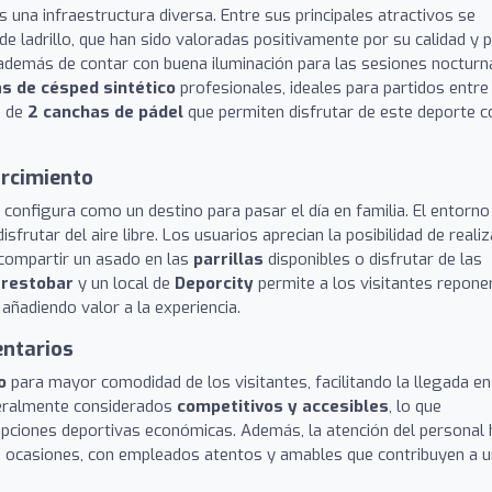
 una infraestructura diversa. Entre sus principales atractivos se
de ladrillo, que han sido valoradas positivamente por su calidad y 
además de contar con buena iluminación para las sesiones nocturn
s de césped sintético
profesionales, ideales para partidos entre
e de
2 canchas de pádel
que permiten disfrutar de este deporte c
arcimiento
se configura como un destino para pasar el día en familia. El entorno
disfrutar del aire libre. Los usuarios aprecian la posibilidad de realiz
compartir un asado en las
parrillas
disponibles o disfrutar de las
n
restobar
y un local de
Deporcity
permite a los visitantes repone
 añadiendo valor a la experiencia.
entarios
o
para mayor comodidad de los visitantes, facilitando la llegada en
neralmente considerados
competitivos y accesibles
, lo que
opciones deportivas económicas. Además, la atención del personal 
s ocasiones, con empleados atentos y amables que contribuyen a u