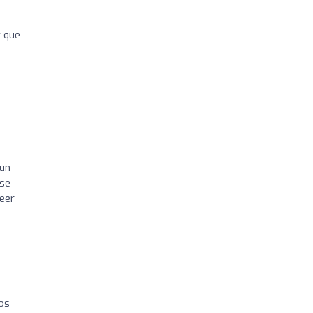
t que
 un
ese
eer
nos