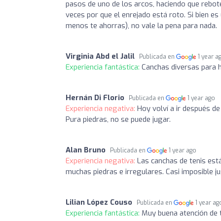
pasos de uno de los arcos, haciendo que rebote
veces por que el enrejado está roto. Si bien 
menos te ahorras), no vale la pena para nada.
Virginia Abd el Jalil
Publicada en
1 year a
Experiencia fantástica:
Canchas diversas para ha
Hernán Di Florio
Publicada en
1 year ago
Experiencia negativa:
Hoy volví a ir después d
Pura piedras, no se puede jugar.
Alan Bruno
Publicada en
1 year ago
Experiencia negativa:
Las canchas de tenis está
muchas piedras e irregulares. Casi imposible j
Lilian López Couso
Publicada en
1 year ag
Experiencia fantástica:
Muy buena atención de t