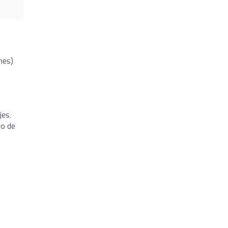
nes)
jes,
do de