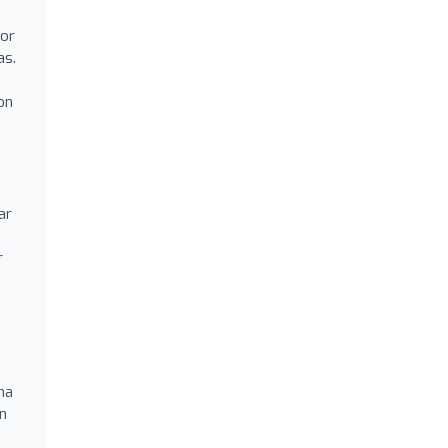
por
as.
on
ar
r
ha
n