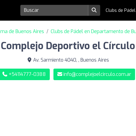
Clubs de Páde
oma de Buenos Aires
Clubs de Pádel en Departamento de Bu
Complejo Deportivo el Círculo
Av. Sarmiento 4040, , Buenos Aires
+54114777-0388
info@complejoelcirculo.com.ar