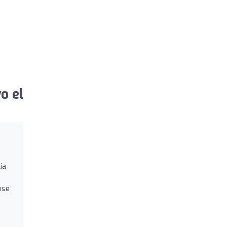
o el
ia
ose