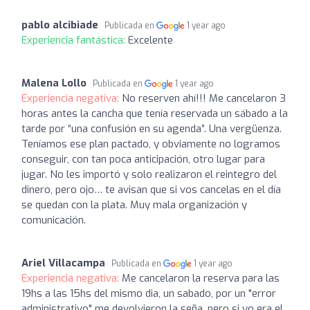
pablo alcibiade
Publicada en
1 year ago
Experiencia fantástica:
Excelente
Malena Lollo
Publicada en
1 year ago
Experiencia negativa:
No reserven ahí!!! Me cancelaron 3
horas antes la cancha que tenía reservada un sábado a la
tarde por “una confusión en su agenda”. Una vergüenza.
Teníamos ese plan pactado, y obviamente no logramos
conseguir, con tan poca anticipación, otro lugar para
jugar. No les importó y solo realizaron el reintegro del
dinero, pero ojo… te avisan que si vos cancelas en el día
se quedan con la plata. Muy mala organización y
comunicación.
Ariel Villacampa
Publicada en
1 year ago
Experiencia negativa:
Me cancelaron la reserva para las
19hs a las 15hs del mismo dia, un sabado, por un "error
administrativo" me devolvieron la seña, pero si yo era el