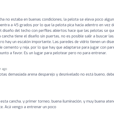
a no estaba en buenas condiciones, la pelota se eleva poco algu
uentra a 45 grados por lo que la pelota pica hacia adentro en vez d
 el diseño del techo con perfiles abiertos hace que las pelotas se q
ancha tiene el diseño sin puertas, no es posible salir a buscar las
tro hay un escalón importante. Las paredes de vidrio tienen un dis
e cemento y reja, por lo que hay que adaptarse para jugar con par
punto a favor. Es un lugar para pelotear pero no para entrenar.
ar ago
otas demasiada arena desparejo y desnivelado no está bueno, debe
esta cancha, y primer torneo, buena iluminación, y muy buena aten
nte. Acá vengo a entrenar un poco