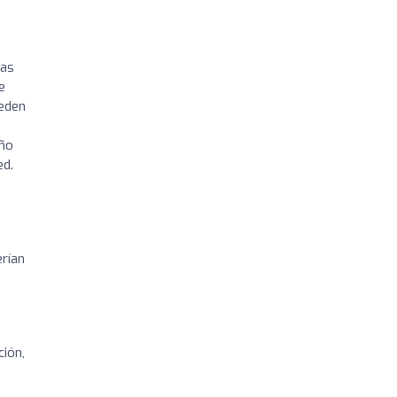
nas
e
ueden
eño
ed.
rían
ción,