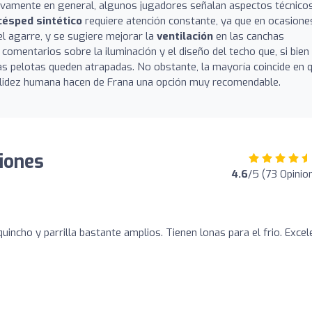
tivamente en general, algunos jugadores señalan aspectos técnico
césped sintético
requiere atención constante, ya que en ocasione
l agarre, y se sugiere mejorar la
ventilación
en las canchas
comentarios sobre la iluminación y el diseño del techo que, si bien
las pelotas queden atrapadas. No obstante, la mayoría coincide en 
a calidez humana hacen de Frana una opción muy recomendable.
iones
4.6
/5 (73 Opinio
uincho y parrilla bastante amplios. Tienen lonas para el frio. Excel