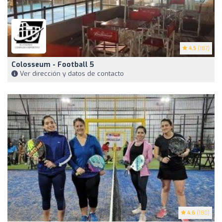
4.5
(187)
Colosseum - Football 5
Ver dirección y datos de contacto
4.6
(180)