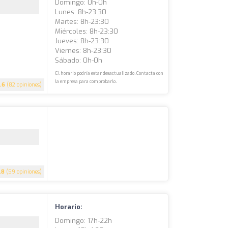
Domingo: 0h-0h
Lunes: 8h-23:30
Martes: 8h-23:30
Miércoles: 8h-23:30
Jueves: 8h-23:30
Viernes: 8h-23:30
Sábado: 0h-0h
El horario podría estar desactualizado. Contacta con
la empresa para comprobarlo.
.6
(82 opiniones)
.8
(59 opiniones)
Horario:
Domingo: 17h-22h