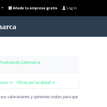
l
Añade tu empresa gratis
Log in
marca
 Provincia de Catamarca
r zona
Filtrar por localidad
 sus valoraciones y opiniones reales para que