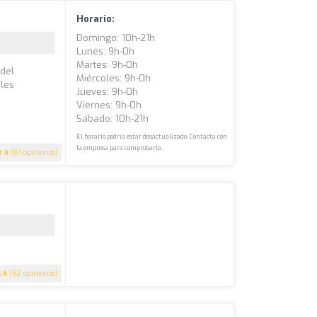
Horario:
Domingo: 10h-21h
Lunes: 9h-0h
Martes: 9h-0h
adel
Miércoles: 9h-0h
iles
Jueves: 9h-0h
Viernes: 9h-0h
Sábado: 10h-21h
El horario podría estar desactualizado. Contacta con
la empresa para comprobarlo.
4
(61 opiniones)
4.4
(62 opiniones)