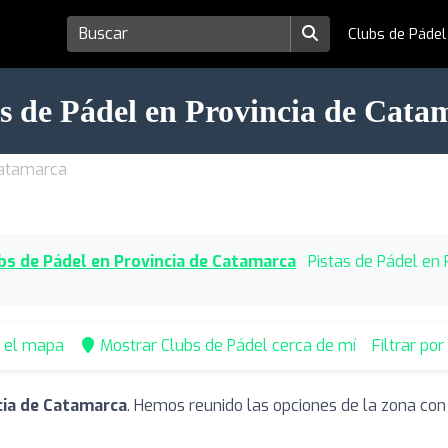
Clubs de Páde
s de Pádel en Provincia de Cata
Catamarca
bs de Pádel en Provincia de Catamarca
Pistas de Pádel en
n el mapa
Mostrar Clubs de Pádel cerca de mí
Filtrar po
cia de Catamarca
. Hemos reunido las opciones de la zona con