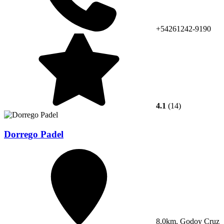
+54261242-9190
4.1
(14)
Dorrego Padel
8,0km, Godoy Cruz