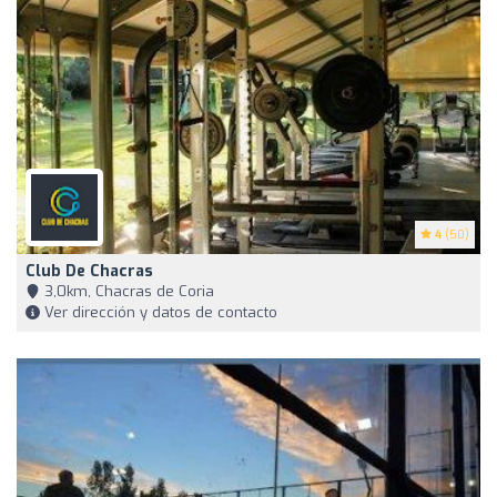
4
(50)
Club De Chacras
3,0km, Chacras de Coria
Ver dirección y datos de contacto