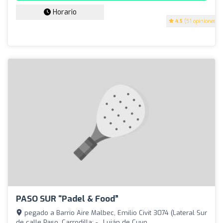
Horario
4.5
(51 opiniones)
PASO SUR “Padel & Food”
pegado a Barrio Aire Malbec, Emilio Civit 3074 (Lateral Sur
de calle Paso, Carrodilla: - , Luján de Cuyo