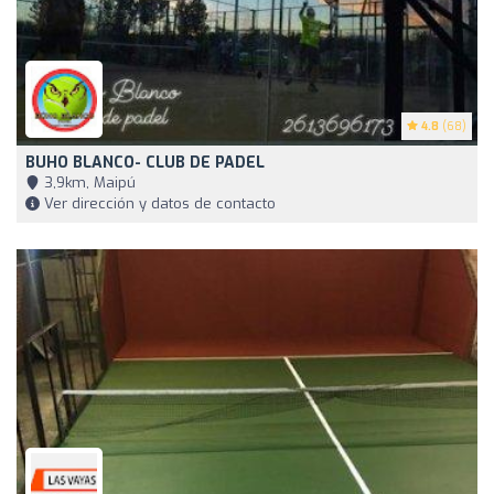
4.8
(68)
BUHO BLANCO- CLUB DE PADEL
3,9km, Maipú
Ver dirección y datos de contacto