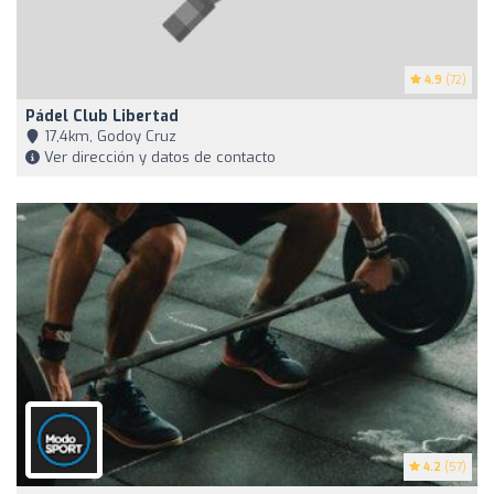
4.9
(72)
Pádel Club Libertad
17,4km, Godoy Cruz
Ver dirección y datos de contacto
4.2
(57)