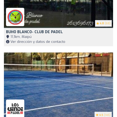
4.8
(68)
BUHO BLANCO- CLUB DE PADEL
11,1km, Maipú
Ver dirección y datos de contacto
4.5
(145)