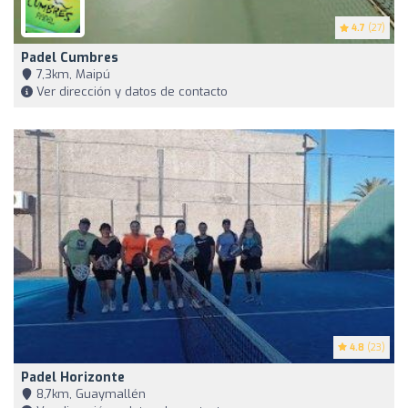
4.7
(27)
Padel Cumbres
7,3km, Maipú
Ver dirección y datos de contacto
4.8
(23)
Padel Horizonte
8,7km, Guaymallén