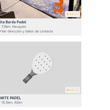
4.5
(24)
lta Barda Padel
7,0km, Neuquén
Ver dirección y datos de contacto
4.5
(15)
IMITE PADEL
15,5km, Allen