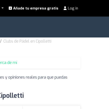
l
Añade tu empresa gratis
Log in
Clubs de Pádel en Cipolletti
erca de mí
nes y opiniones reales para que puedas
ipolletti