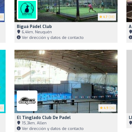
9)
4.7
(38)
Biguá Pádel Club
A
6,4km, Neuquén
Ver dirección y datos de contacto
6)
4.9
(14)
El Tinglado Club De Padel
L
15,3km, Allen
Ver dirección y datos de contacto