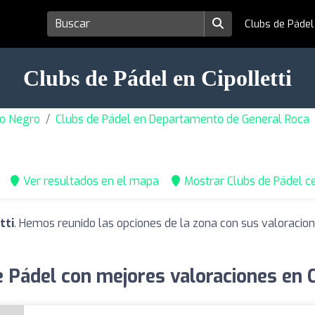
Clubs de Páde
Clubs de Pádel en Cipolletti
io Negro
Clubs de Pádel en Departamento de General Roca
Ver resultados en el mapa
Mostrar Clubs de Pádel c
tti
. Hemos reunido las opciones de la zona con sus valoracio
 Pádel con mejores valoraciones en C