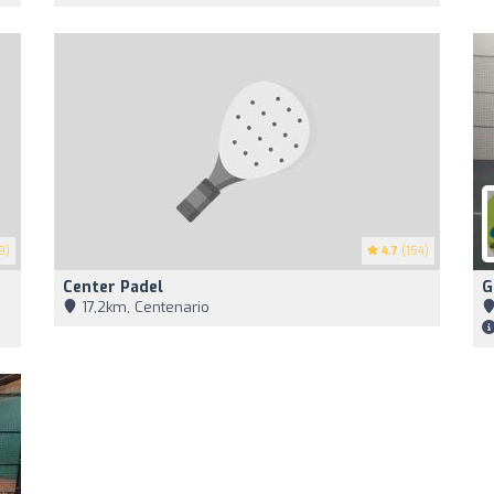
9)
4.7
(154)
Center Padel
G
17,2km, Centenario