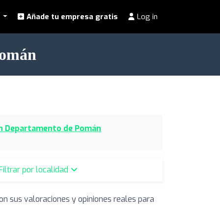
l
Añade tu empresa gratis
Log in
Pomán
 en Departamento de Pomán
Filtrar por localidad
on sus valoraciones y opiniones reales para