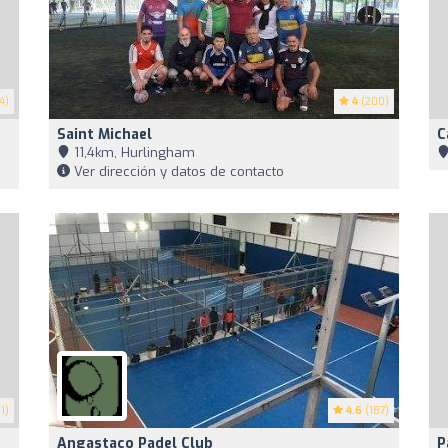
4)
4
(200)
Saint Michael
C
11,4km, Hurlingham
Ver dirección y datos de contacto
1)
4.6
(187)
Angastaco Padel Club
P