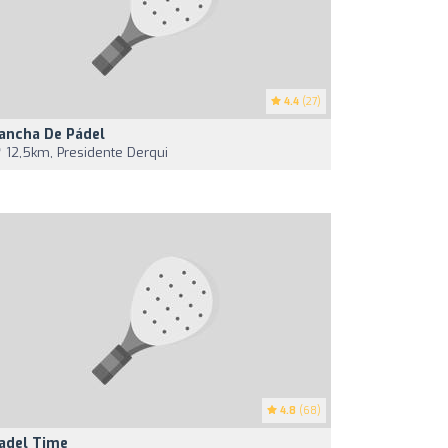
4.4
(27)
ancha De Pádel
12,5km, Presidente Derqui
4.8
(68)
adel Time