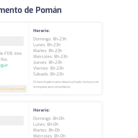
tamento de Pomán
Horario:
Domingo: 8h-23h
Lunes: 8h-23h
Martes: 8h-23h
 F7/8, tres
Miércoles: 8h-23h
lla,
Jueves: 8h-23h
guir
Viernes: 8h-23h
Sábado: 8h-23h
El horario podría estar desactualizado. Contacta con
la empresa para comprobarlo.
5
(200 opiniones)
Horario:
Domingo: 8h-0h
Lunes: 8h-0h
Martes: 8h-0h
Miércoles: 8h-0h