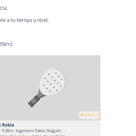
cta.
e a tu tiempo y nivel.
 35km)
3.9
(101)
l Roble
5,8km, Ingeniero Pablo Nogués