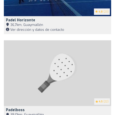
4.8
(23)
Padel Horizonte
36,7km, Guaymallén
Ver dirección y datos de contacto
4.5
(22)
Padelboss
39,0km, Guaymallén