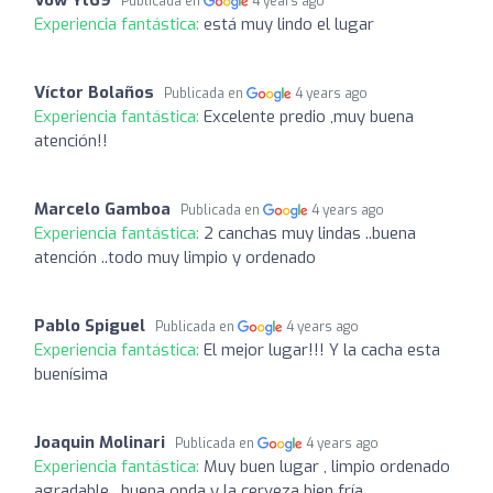
Vow Yt69
Publicada en
4 years ago
Experiencia fantástica:
está muy lindo el lugar
Víctor Bolaños
Publicada en
4 years ago
Experiencia fantástica:
Excelente predio ,muy buena
atención!!
Marcelo Gamboa
Publicada en
4 years ago
Experiencia fantástica:
2 canchas muy lindas ..buena
atención ..todo muy limpio y ordenado
Pablo Spiguel
Publicada en
4 years ago
Experiencia fantástica:
El mejor lugar!!! Y la cacha esta
buenísima
Joaquin Molinari
Publicada en
4 years ago
Experiencia fantástica:
Muy buen lugar , limpio ordenado
agradable , buena onda y la cerveza bien fría.