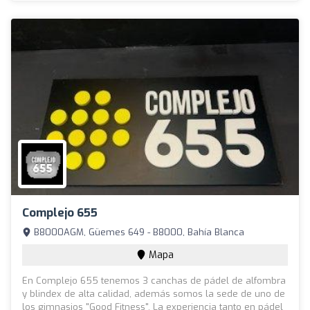
Complejo 655
B8000AGM, Güemes 649 - B8000, Bahía Blanca
Mapa
En Complejo 655 tenemos 3 canchas de pádel de alfombra
y blindex de alta calidad, además somos la sede de uno de
los gimnasios "Good Fitness". La experiencia tanto en pádel