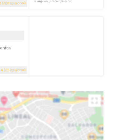
la empresa para comprobarlo.
2
(200 opiniones)
ventos
.4
(65 opiniones)