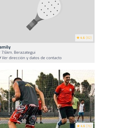
4.6
(82)
amily
7,6km, Berazategui
Ver dirección y datos de contacto
4.6
(76)