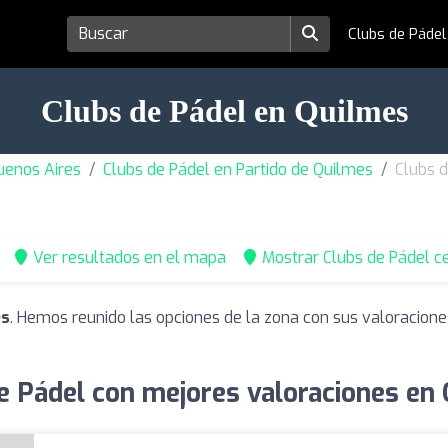
Clubs de Páde
Clubs de Pádel en Quilmes
uenos Aires
Clubs de Pádel en Partido de Quilmes
Clubs 
Ver resultados en el mapa
Mostrar Clubs de Pádel c
es
. Hemos reunido las opciones de la zona con sus valoracione
e Pádel con mejores valoraciones en