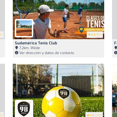
4)
4.3
(52)
Sudamérica Tenis Club
F
7,2km, Wilde
Ver dirección y datos de contacto
2)
4.3
(199)