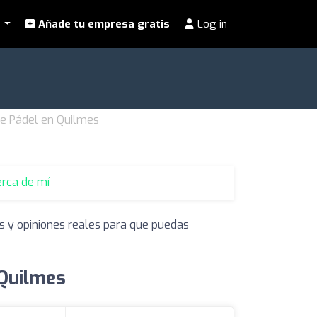
l
Añade tu empresa gratis
Log in
de Pádel en Quilmes
erca de mí
s y opiniones reales para que puedas
 Quilmes