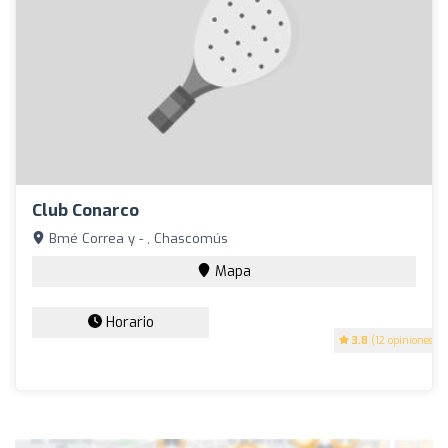
Club Conarco
Bmé Correa y - , Chascomús
Mapa
Horario
3.8
(12 opiniones)