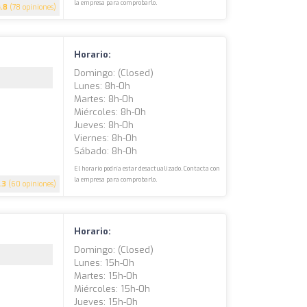
la empresa para comprobarlo.
4.8
(78 opiniones)
Horario:
Domingo: (closed)
Lunes: 8h-0h
Martes: 8h-0h
Miércoles: 8h-0h
Jueves: 8h-0h
Viernes: 8h-0h
Sábado: 8h-0h
El horario podría estar desactualizado. Contacta con
la empresa para comprobarlo.
.3
(60 opiniones)
Horario:
Domingo: (closed)
Lunes: 15h-0h
Martes: 15h-0h
Miércoles: 15h-0h
Jueves: 15h-0h