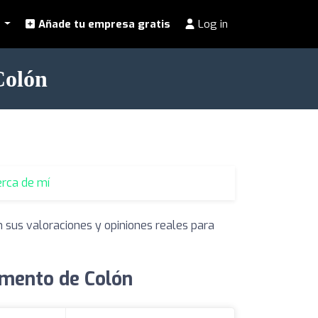
l
Añade tu empresa gratis
Log in
Colón
erca de mí
n sus valoraciones y opiniones reales para
amento de Colón