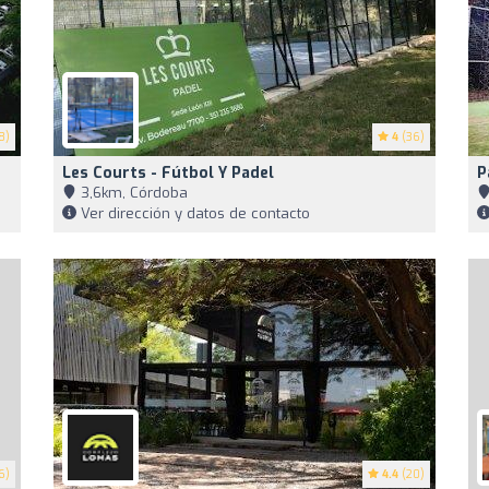
8)
4
(36)
Les Courts - Fútbol Y Padel
P
3,6km, Córdoba
Ver dirección y datos de contacto
6)
4.4
(20)