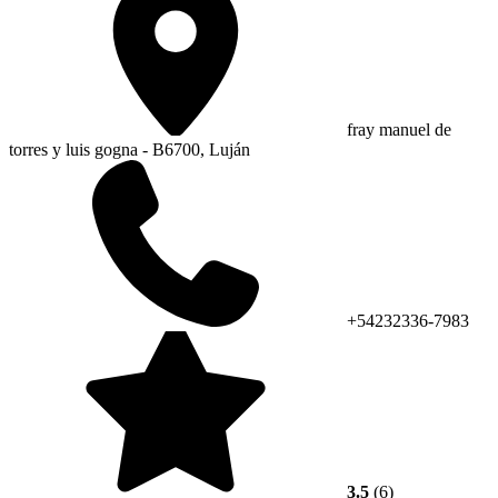
fray manuel de
torres y luis gogna - B6700, Luján
+54232336-7983
3.5
(6)