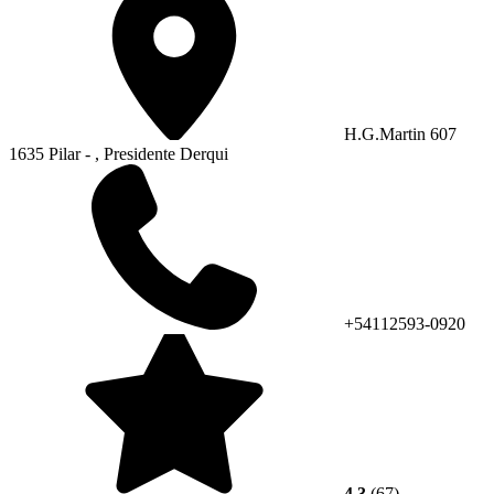
H.G.Martin 607
1635 Pilar - , Presidente Derqui
+54112593-0920
4.3
(67)