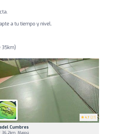
cta.
pte a tu tiempo y nivel.
e 35km)
4.7
(27)
adel Cumbres
36,2km, Maipú