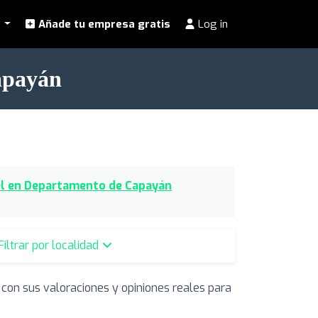
l
Añade tu empresa gratis
Log in
apayán
el en Departamento de Capayán
Filtrar por localidad
 con sus valoraciones y opiniones reales para