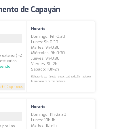
amento de Capayán
Horario:
Domingo: 14h-0:30
Lunes: 9h-0:30
Martes: 9h-0:30
Miércoles: 9h-0:30
 exterior) -2
Jueves: 9h-0:30
estuarios
Viernes: 9h-2h
eyendo
Sábado: 10h-2h
El horario podría estar desactualizado. Contacta con
la empresa para comprobarlo.
4.9
(10 opiniones)
Horario:
Domingo: 11h-23:30
Lunes: 10h-1h
Martes: 10h-1h
o por las