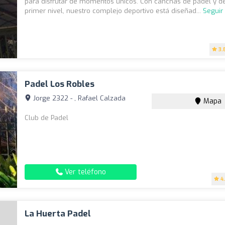
para disfrutar de momentos únicos. Con canchas de pádel y de
primer nivel, nuestro complejo deportivo está diseñad...
Seguir
3.
Padel Los Robles
Jorge 2322 - , Rafael Calzada
Mapa
Club de Padel
Ver teléfono
4
La Huerta Padel