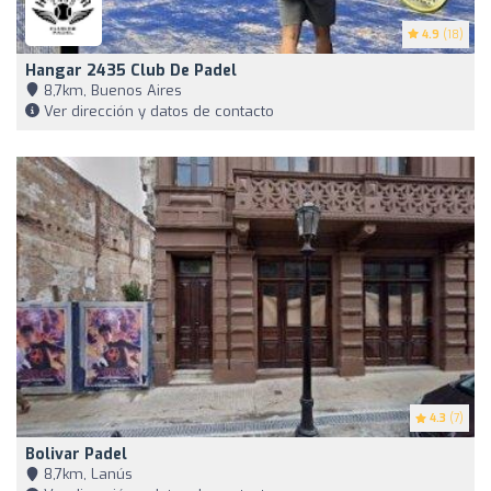
4.9
(18)
Hangar 2435 Club De Padel
8,7km, Buenos Aires
Ver dirección y datos de contacto
4.3
(7)
Bolivar Padel
8,7km, Lanús