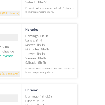
Sábado: 8h-22h
El horario podría estar desactualizado. Contacta con
la empresa para comprobarlo.
.4
(152 opiniones)
Horario:
Domingo: 8h-1h
Lunes: 8h-1h
Martes: 8h-1h
e Villa
Miércoles: 8h-1h
canchas de
Jueves: 8h-1h
r leyendo
Viernes: 8h-1h
Sábado: 8h-1h
El horario podría estar desactualizado. Contacta con
la empresa para comprobarlo.
.3
(198 opiniones)
Horario:
Domingo: 16h-22h
Lunes: 9h-0h