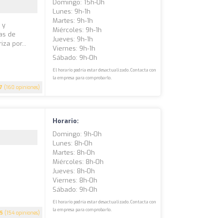
Domingo: 15h-0h
Lunes: 9h-1h
Martes: 9h-1h
 y
Miércoles: 9h-1h
as de
Jueves: 9h-1h
za por...
Viernes: 9h-1h
Sábado: 9h-0h
El horario podría estar desactualizado. Contacta con
la empresa para comprobarlo.
.7
(160 opiniones)
Horario:
Domingo: 9h-0h
Lunes: 8h-0h
Martes: 8h-0h
Miércoles: 8h-0h
Jueves: 8h-0h
Viernes: 8h-0h
Sábado: 9h-0h
El horario podría estar desactualizado. Contacta con
la empresa para comprobarlo.
.5
(154 opiniones)