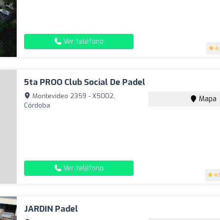
Ver teléfono
4
5ta PROO Club Social De Padel
Montevideo 2359 - X5002,
Mapa
Córdoba
Ver teléfono
4.
JARDIN Padel