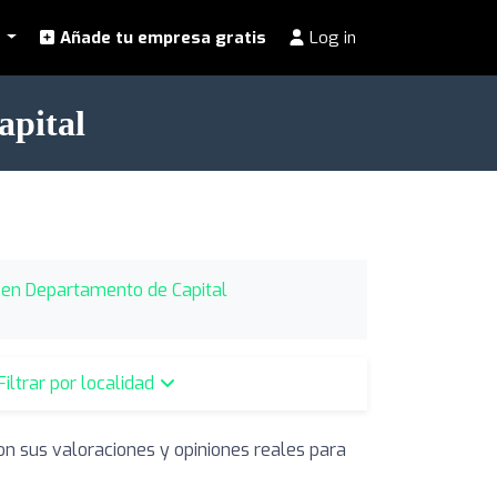
l
Añade tu empresa gratis
Log in
apital
l en Departamento de Capital
Filtrar por localidad
on sus valoraciones y opiniones reales para