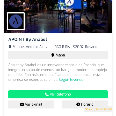
APOINT By Anabel
Manuel Antonio Acevedo 360 B Bis - S2007, Rosario
Mapa
Apoint by Anabel es un innovador espacio en Rosario, que
integra un salón de eventos, un bar y un moderno complejo
de pádel. Con más de dos décadas de experiencia, esta
empresa se especializa en c...
Seguir leyendo
Ver teléfono
Ver e-mail
Horario
4.2
(200 opiniones)