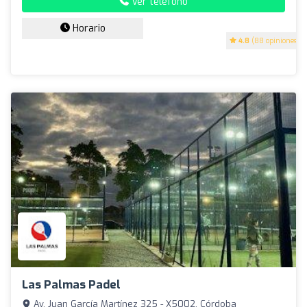
Ver teléfono
Horario
4.8
(88 opiniones)
Las Palmas Padel
Av, Juan García Martínez 325 - X5002, Córdoba